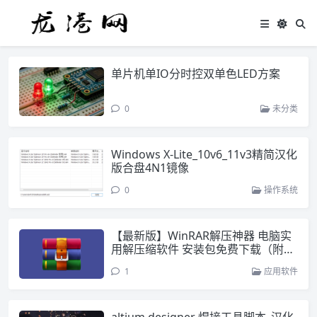
单片机单IO分时控双单色LED方案
0
未分类
Windows X-Lite_10v6_11v3精简汉化
版合盘4N1镜像
0
操作系统
【最新版】WinRAR解压神器 电脑实
用解压缩软件 安装包免费下载（附安
装教程）
1
应用软件
altium designer 焊接工具脚本_汉化