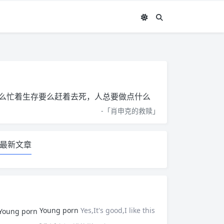
么忙着生存要么赶着去死，人总要做点什么
-「
肖申克的救赎
」
最新文章
Young porn
Yes,It's good,I like this